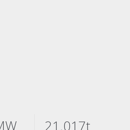
MW
21.017t