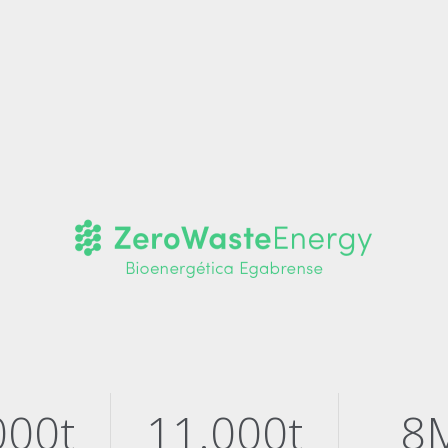
000t
11.000t
8