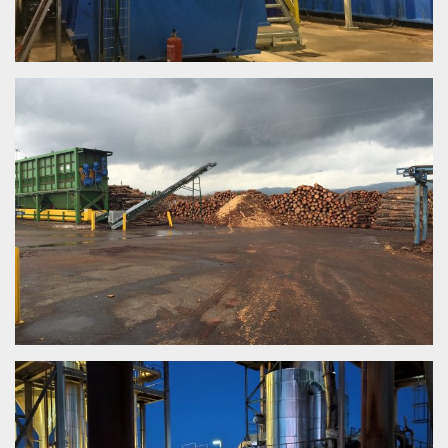
ALCOLEA BIOMASS CENTER – ALCOLEA
(CÓRDOBA)
ALCOLEA (CÓRDOBA)
PLANTA DE SC VALORIZACIONES
AGROPECUARIAS – MIRALCAMP (LLEIDA)
MIRALCAMP (LLEIDA)